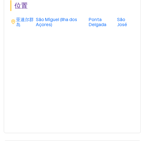
位置
亚速尔群
São Miguel (Ilha dos
Ponta
São
岛
Açores)
Delgada
José