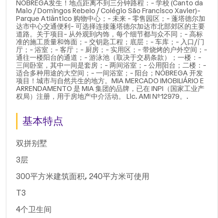
NÓBREGA发生！地点距离不到三分钟路程：- 学校 (Canto da
Maio / Domingos Rebelo / Colégio São Francisco Xavier)-
Parque Atlântico 购物中心；- 未来 - 零售园区；- 蓬塔德尔加
达市中心交通便利- 可选择连接蓬塔德尔加达市北部郊区的主要
道路。关于项目- 从外观到内饰，每个细节都与众不同；- 高标
准的施工质量和饰面；- 交钥匙工程；底层：- 车库；- 入口/门
厅；- 浴室；- 客厅；- 厨房；- 实用区；- 带烧烤的户外空间；-
通往一楼阳台的通道；- 游泳池（取决于交易条款）；一楼：-
三间卧室，其中一间是套房；- 两间浴室；- 公用阳台；二楼：-
适合多种用途的大空间；- 一间浴室；- 阳台；NÓBREGA 开发
项目！城市与自然共生的地方。MIA MERCADO IMOBILIÁRIO E
ARRENDAMENTO 是 MIA 集团的品牌，已在 INPI（国家工业产
权局）注册，用于房地产中介活动。 Lic. AMI Nº12979。.
基本特点
双拼别墅
3层
300平方米建筑面积, 240平方米可使用
T3
4个卫生间