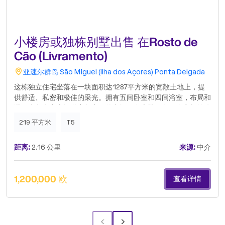
小楼房或独栋别墅出售 在Rosto de
Cão (Livramento)
亚速尔群岛
São Miguel (Ilha dos Açores)
Ponta Delgada
这栋独立住宅坐落在一块面积达1287平方米的宽敞土地上，提
供舒适、私密和极佳的采光。拥有五间卧室和四间浴室，布局和
谐，为整个家庭提供宽敞实用的空间。在底楼，有一个宽敞的公
共客厅，非常适合聚会和休闲，还有一个宽敞的厨房，专为喜欢
219 平方米
T5
烹饪和招待客人的人而设计。在一楼，一个优雅的开放式客厅进
一步增强了光线和流畅感，并可通往一个可欣赏海景的阳台，非
距离:
2.16 公里
来源:
中介
常适合放松身心。室外是其一大亮点，提供广阔的户外空间，具
有多种用途——花园或休闲。该住宅还受益于优越的地理位置，
距离波普洛和梅利西亚斯海滩仅几分钟路程，让您可以轻松享受
1,200,000 欧
查看详情
靠近大海的生活方式。明亮、多功能且具有出色的外部环境，对
于那些在宁静和自然的环境中寻求生活品质的人来说，这是理想
的家园。.
‹
›